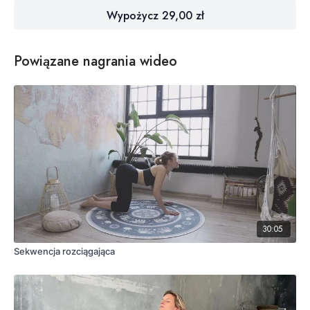
poruszaj się zgodnie z oddechem aby uwolnić sztywność i napięcia.
Wypożycz 29,00 zł
Pamiętaj, że praktykę jogi wykonujesz zgodnie z możliwościami
swojego ciała.
Powiązane nagrania wideo
Dostosuj każdą asanę i szybkość przejść do siebie. Pozostaw
komentarz jeżeli masz jakiekolwiek pytanie na temat jogi lub tej
praktyki. Mam nadzieje, że Ci się spodoba! Do zobaczenia na macie!
:)
Ania praktykuje na
macie do jogi Psychobella
od
Moonholi
.
30:05
Sekwencja rozciągająca