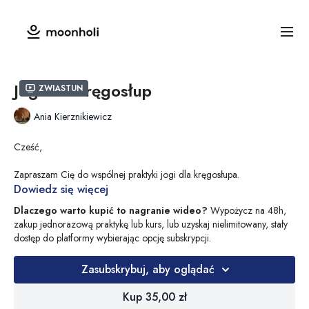
Joga na kręgosłup
Zwiastun
Ania Kierznikiewicz
Cześć,
Zapraszam Cię do wspólnej praktyki jogi dla kręgosłupa.
Dowiedz się więcej
Kręgosłup to fundament, dzięki któremu jesteśmy w stanie swobodnie
Dlaczego warto kupić to nagranie wideo?
Wypożycz na 48h,
się poruszać.
zakup jednorazową praktykę lub kurs, lub uzyskaj nielimitowany, stały
dostęp do platformy wybierając opcję subskrypcji.
Kręgosłup uwielbia ruch i oddech dlatego też przygotowana przeze
mnie sekwencja pomoże Ci rozruszać kręgosłup we wszystkich jego
Zasubskrybuj, aby oglądać
płaszczyznach.
Kup 35,00 zł
Z ważnością zadbaj o każdą część kręgosłupa. Wykonując tą praktykę