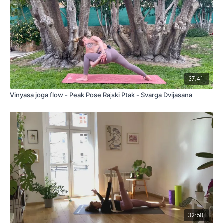
37:41
Vinyasa joga flow - Peak Pose Rajski Ptak - Svarga Dvijasana
32:58