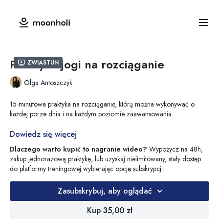
Praktyka jogi na rozciąganie
Zwiastun
Olga Antoszczyk
15-minutowa praktyka na rozciąganie, którą można wykonywać o
każdej porze dnia i na każdym poziomie zaawansowania.
Olga praktykuje na
Dowiedz się więcej
macie do jogi Warrior
, w szarych
legginsach do
jogi
Yoggings i
biustonoszu do jogi Dream
.
Dlaczego warto kupić to nagranie wideo?
Wypożycz na 48h,
zakup jednorazową praktykę, lub uzyskaj nielimitowany, stały dostęp
do platformy treningowej wybierając opcję subskrypcji.
Zasubskrybuj, aby oglądać
Kup 35,00 zł