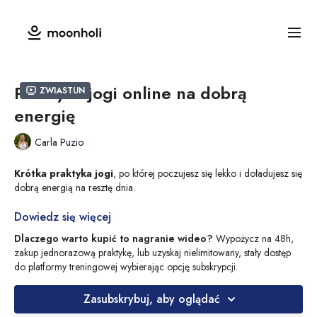
Praktyka jogi online na dobrą
Zwiastun
energię
Carla Puzio
Krótka praktyka jogi
, po której poczujesz się lekko i doładujesz się
dobrą energią na resztę dnia.
Carla praktykuje na
Dowiedz się więcej
macie od jogi VENUS od Moonholi
, w
stroju do
jogi
w kolorze nude, dostępne na
moonholi.com
.
Dlaczego warto kupić to nagranie wideo?
Wypożycz na 48h,
zakup jednorazową praktykę, lub uzyskaj nielimitowany, stały dostęp
do platformy treningowej wybierając opcję subskrypcji.
Zasubskrybuj, aby oglądać