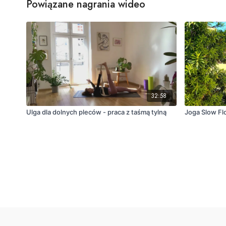
Powiązane nagrania wideo
32:58
Ulga dla dolnych pleców - praca z taśmą tylną
Joga Slow Fl