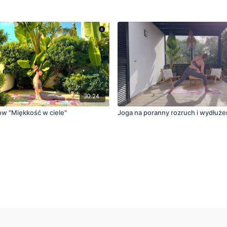
30:24
ow "Miękkość w ciele"
Joga na poranny rozruch i wydłuże