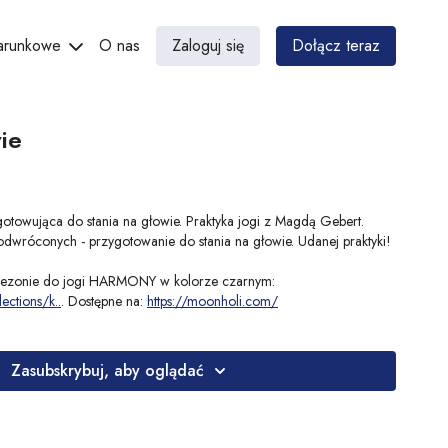
darunkowe
O nas
Zaloguj się
Dołącz teraz
ie
otowująca do stania na głowie. Praktyka jogi z Magdą Gebert.
wróconych - przygotowanie do stania na głowie. Udanej praktyki!
nezonie do jogi HARMONY w kolorze czarnym:
lections/k
..
. Dostępne na:
https://moonholi.com/
Zasubskrybuj, aby oglądać