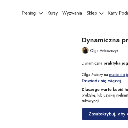
Treningi
Kursy
Wyzwania
Sklep
Karty Po
Dynamiczna pr
Olga Antoszczyk
Dynamiczna
praktyka jog
Olga ćwiczy na
macie do j
Dowiedz się więcej
Dlaczego warto kupić t
praktykę, lub uzyskaj nielim
subskrypcji.
Zasubskrybuj, aby