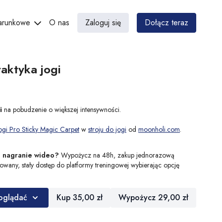
darunkowe
O nas
Zaloguj się
Dołącz teraz
aktyka jogi
i
na pobudzenie o większej intensywności.
ogi Pro Sticky Magic Carpet
w
stroju do jogi
od
moonholi.com
.
o nagranie wideo?
Wypożycz na 48h, zakup jednorazową
itowany, stały dostęp do platformy treningowej wybierając opcję
 oglądać
Kup 35,00 zł
Wypożycz 29,00 zł