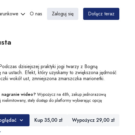
darunkowe
O nas
Zaloguj się
Dołącz teraz
usta
 Podczas dzisiejszej praktyki jogi twarzy z Bogną
 na ustach. Efekt, który uzyskamy to zwiększona jędrność
czki wokół ust, zmniejszona zmarszczka marionetki.
o nagranie wideo?
Wypożycz na 48h, zakup jednorazową
aj nielimitowany, stały dostęp do platformy wybierając opcję
 oglądać
Kup 35,00 zł
Wypożycz 29,00 zł