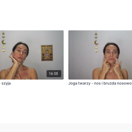
16:05
 szyja
Joga twarzy - nos i bruzda noso