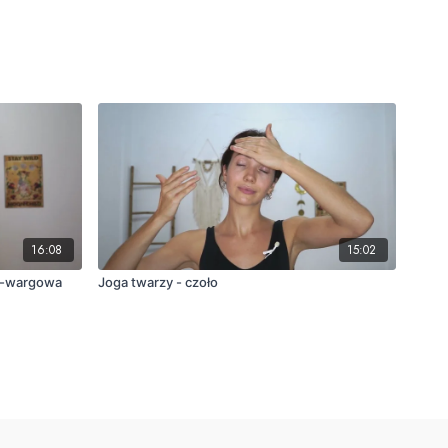
16:08
15:02
wo-wargowa
Joga twarzy - czoło