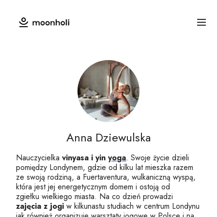
Anna Dziewulska
Nauczycielka
vinyasa i yin
yoga
. Swoje życie dzieli
pomiędzy Londynem, gdzie od kilku lat mieszka razem
ze swoją rodziną, a Fuertaventura, wulkaniczną wyspą,
która jest jej energetycznym domem i ostoją od
zgiełku wielkiego miasta. Na co dzień prowadzi
zajęcia z jogi
w kilkunastu studiach w centrum Londynu
jak również organizuje
warsztaty jogowe
w Polsce i na