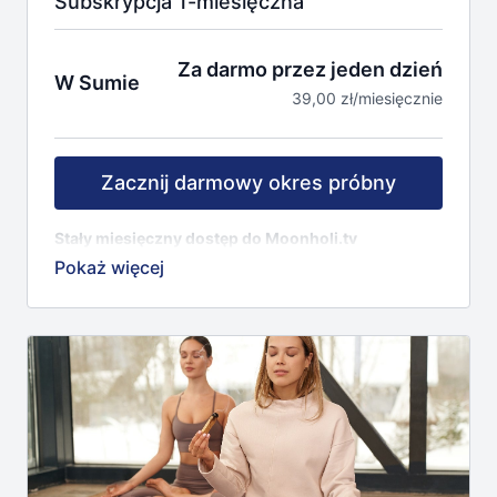
Subskrypcja 1-miesięczna
Za darmo przez jeden dzień
W Sumie
39,00 zł/miesięcznie
Zacznij darmowy okres próbny
Stały miesięczny dostęp do Moonholi.tv
70+ treningów
(regularnie dodajemy nowe)
Różne kategorie treningów: joga, medytacja, fitness,
mindfulness, joga twarzy, wellness.
23+ inspirujących, znanych i lubianych instruktorów.
Możliwość filtrowania nagrań według różnych
poziomów intensywności, trudności, języka i
nauczyciela.