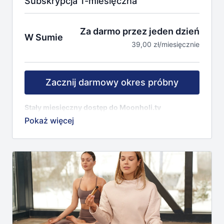
Subskrypcja 1-miesięczna
Za darmo przez jeden dzień
W Sumie
39,00 zł/miesięcznie
Zacznij darmowy okres próbny
Stały miesięczny dostęp do Moonholi.tv
70+ treningów
(regularnie dodajemy nowe)
Różne kategorie treningów: joga, medytacja, fitness,
mindfulness, joga twarzy, wellness.
23+ inspirujących, znanych i lubianych instruktorów.
Możliwość filtrowania nagrań według różnych
poziomów intensywności, trudności, języka i
nauczyciela.