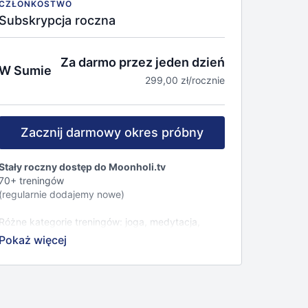
CZŁONKOSTWO
Subskrypcja roczna
Za darmo przez jeden dzień
W Sumie
299,00 zł/rocznie
Zacznij darmowy okres próbny
Stały roczny dostęp do Moonholi.tv
70+ treningów
(regularnie dodajemy nowe)
Różne kategorie treningów: joga, medytacja,
fitness, mindfulness, joga twarzy, wellness.
23+ inspirujących, znanych i lubianych
instruktorów.
Możliwość filtrowania nagrań według różnych