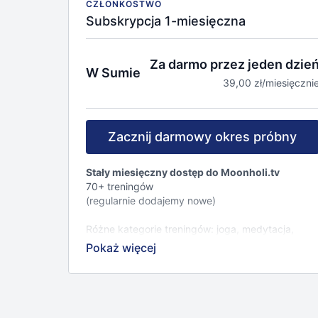
CZŁONKOSTWO
Subskrypcja 1-miesięczna
Za darmo przez jeden dzie
W Sumie
39,00 zł/miesięczni
Zacznij darmowy okres próbny
Stały miesięczny dostęp do Moonholi.tv
70+ treningów
(regularnie dodajemy nowe)
Różne kategorie treningów: joga, medytacja,
fitness, mindfulness, joga twarzy, wellness.
23+ inspirujących, znanych i lubianych
instruktorów.
Możliwość filtrowania nagrań według różnych